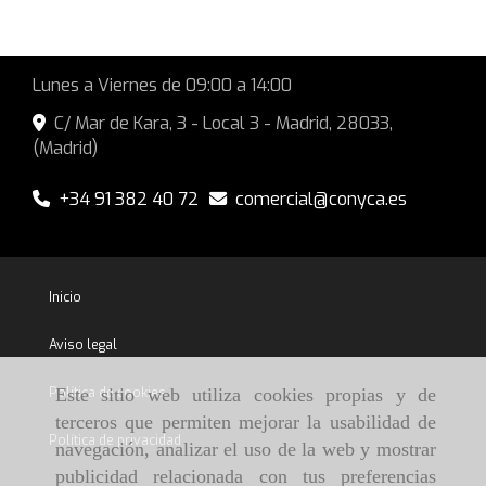
Lunes a Viernes de 09:00 a 14:00
C/ Mar de Kara, 3 - Local 3 -
Madrid
,
28033
,
(Madrid)
+34 91 382 40 72
comercial
conyca.es
Inicio
Aviso legal
Política de cookies
Este sitio web utiliza cookies propias y de
terceros que permiten mejorar la usabilidad de
Política de privacidad
navegación, analizar el uso de la web y mostrar
publicidad relacionada con tus preferencias