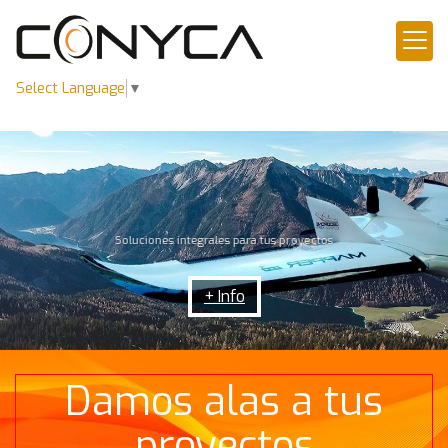
Select Language
▼
Soluciones integrales para tus proyectos
+ Info
Servicios de topograf
Damos alas a tus
proyectos