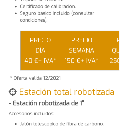
Certificado de calibración.
Seguro básico incluido (consultar
condiciones).
PRECIO
PRECIO
PRE
DÍA
SEMANA
QUIN
40 €+ IVA*
150 €+ IVA*
250 €
* Oferta valida 12/2021
Estación total robotizada
- Estación robotizada de 1"
Accesorios incluidos:
Jalón telescópico de fibra de carbono.