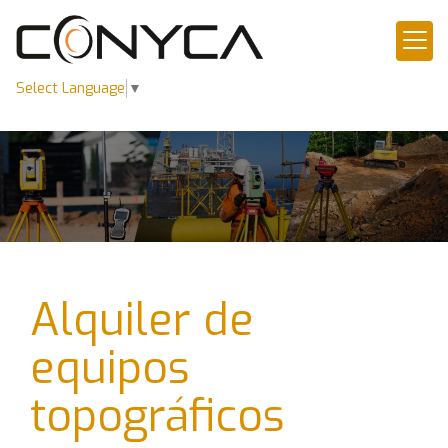
Select Language
▼
Alquiler de
equipos
topográficos