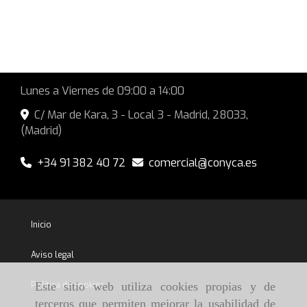
Lunes a Viernes de 09:00 a 14:00
C/ Mar de Kara, 3 - Local 3 -
Madrid
,
28033
,
(Madrid)
+34 91 382 40 72
comercial
conyca.es
Inicio
Aviso legal
Política de cookies
Este sitio web utiliza cookies propias y de
terceros que permiten mejorar la usabilidad de