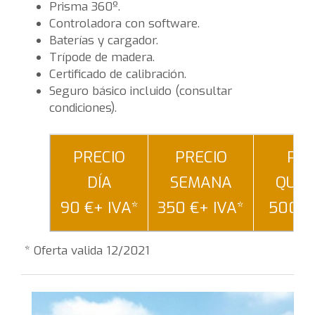
Prisma 360º.
Controladora con software.
Baterías y cargador.
Trípode de madera.
Certificado de calibración.
Seguro básico incluido (consultar
condiciones).
PRECIO
PRECIO
PRE
DÍA
SEMANA
QUIN
90 €+ IVA*
350 €+ IVA*
500 €
* Oferta valida 12/2021