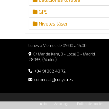
Estaciones totales
GPS
Niveles láser
Lunes a Viernes de 09:00 a 14:00
C/ Mar de Kara, 3 - Local 3 -
Madrid
,
28033
,
(Madrid)
+34 91 382 40 72
comercial
conyca.es
Inicio
Aviso legal
Política de cookies